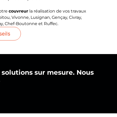
notre
couvreur
la réalisation de vos travaux
oitou, Vivonne, Lusignan,
Gençay
, Civray,
ay
,
Chef-Boutonne
et Ruffec.
seils
 solutions sur mesure. Nous
r